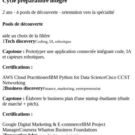
Cycle préparatoire intégré
2 ans · 4 pools de découverte · orientation vers la spécialité
Pools de découverte
aide au choix de la filière
1
Tech discovery
Coding, IA, robotique
Capstone :
Prototyper une application connectée intégrant code, IA
et capteurs robotiques.
Certifications :
AWS Cloud Practitioner
IBM Python for Data Science
Cisco CCST
Networking
2
Business discovery
Finance, marketing, entrepreneuriat
Capstone :
Élaborer le business plan d'une startup étudiante (étude
de marché + pitch).
Certifications :
Google Digital Marketing & E-commerce
IBM Project
Manager
Coursera Wharton Business Foundations