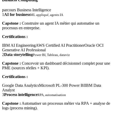
parcours Business Intelligence
1
AI for business
ML appliqué, agents IA
Capstone :
Construire un agent IA métier qui automatise un
processus en entreprise.
Certifications :
IBM AI Engineering
AWS Certified AI Practitioner
Oracle OCI
Generative AI Professional
2
Data storytelling
Power BI, Tableau, dataviz
Capstone :
Concevoir un dashboard décisionnel complet pour une
PME (sources réelles + KPI).
Certifications :
Google Data Analytics
Microsoft PL-300 Power BI
IBM Data
Analyst
3
Process intelligence
RPA, automatisation
Capstone :
Automatiser un processus métier via RPA + analyse de
logs (process mining).