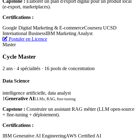
Capstone :
Élaborer un plan d'export digital pour un produit local
(e-export, marketplaces).
Certifications :
Google Digital Marketing & E-commerce
Coursera UCSD
International Business
IBM Marketing Analyst
Postuler en Licence
Master
Cycle Master
2 ans · 4 spécialités · 16 pools de concentration
Data Science
intelligence artificielle, data analyst
1
Generative AI
LLMs, RAG, fine-tuning
Capstone :
Construire un assistant RAG métier (LLM open-source
+ fine-tuning + déploiement).
Certifications :
IBM Generative AI Engineering
AWS Certified AI