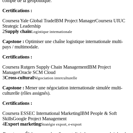
compte de la géopolitique.
Certifications :
Coursera Yale Global Trade
IBM Project Manager
Coursera UIUC
Strategic Leadership
2
Supply chain
Logistique internationale
Capstone :
Optimiser une chaîne logistique internationale multi-
pays / multimodale.
Certifications :
Coursera Rutgers Supply Chain Management
IBM Project
Manager
Oracle SCM Cloud
3
Cross-cultural
Négociation interculturelle
Capstone :
Mener une négociation internationale simulée multi-
culturelle (rôles assignés).
Certifications :
Coursera ESSEC International Marketing
IBM People & Soft
Skills
Google Project Management
4
Export marketing
Stratégie export, e-export