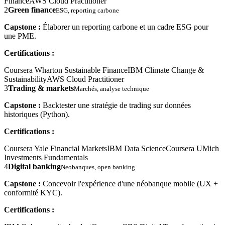
Finance
AWS Cloud Practitioner
2
Green finance
ESG, reporting carbone
Capstone :
Élaborer un reporting carbone et un cadre ESG pour
une PME.
Certifications :
Coursera Wharton Sustainable Finance
IBM Climate Change &
Sustainability
AWS Cloud Practitioner
3
Trading & markets
Marchés, analyse technique
Capstone :
Backtester une stratégie de trading sur données
historiques (Python).
Certifications :
Coursera Yale Financial Markets
IBM Data Science
Coursera UMich
Investments Fundamentals
4
Digital banking
Neobanques, open banking
Capstone :
Concevoir l'expérience d'une néobanque mobile (UX +
conformité KYC).
Certifications :