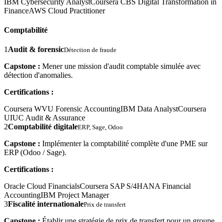
IBM Cybersecurity Analyst
Coursera CBS Digital Transformation in
Finance
AWS Cloud Practitioner
Comptabilité
1
Audit & forensic
Détection de fraude
Capstone :
Mener une mission d'audit comptable simulée avec
détection d'anomalies.
Certifications :
Coursera WVU Forensic Accounting
IBM Data Analyst
Coursera
UIUC Audit & Assurance
2
Comptabilité digitale
ERP, Sage, Odoo
Capstone :
Implémenter la comptabilité complète d'une PME sur
ERP (Odoo / Sage).
Certifications :
Oracle Cloud Financials
Coursera SAP S/4HANA Financial
Accounting
IBM Project Manager
3
Fiscalité internationale
Prix de transfert
Capstone :
Établir une stratégie de prix de transfert pour un groupe