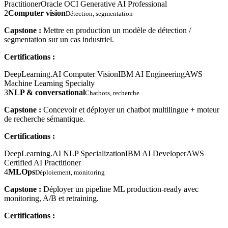
Practitioner
Oracle OCI Generative AI Professional
2
Computer vision
Détection, segmentation
Capstone :
Mettre en production un modèle de détection /
segmentation sur un cas industriel.
Certifications :
DeepLearning.AI Computer Vision
IBM AI Engineering
AWS
Machine Learning Specialty
3
NLP & conversational
Chatbots, recherche
Capstone :
Concevoir et déployer un chatbot multilingue + moteur
de recherche sémantique.
Certifications :
DeepLearning.AI NLP Specialization
IBM AI Developer
AWS
Certified AI Practitioner
4
MLOps
Déploiement, monitoring
Capstone :
Déployer un pipeline ML production-ready avec
monitoring, A/B et retraining.
Certifications :