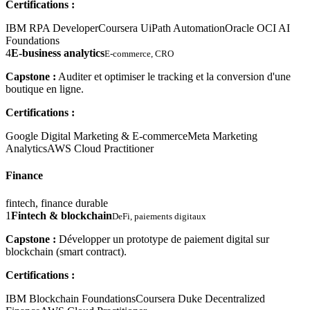
Certifications :
IBM RPA Developer
Coursera UiPath Automation
Oracle OCI AI
Foundations
4
E-business analytics
E-commerce, CRO
Capstone :
Auditer et optimiser le tracking et la conversion d'une
boutique en ligne.
Certifications :
Google Digital Marketing & E-commerce
Meta Marketing
Analytics
AWS Cloud Practitioner
Finance
fintech, finance durable
1
Fintech & blockchain
DeFi, paiements digitaux
Capstone :
Développer un prototype de paiement digital sur
blockchain (smart contract).
Certifications :
IBM Blockchain Foundations
Coursera Duke Decentralized