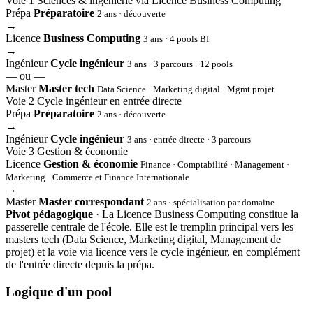
Voie 1
Sciences & ingénierie via Licence Business Computing
Prépa
Préparatoire
2 ans · découverte
→
Licence
Business Computing
3 ans · 4 pools BI
→
Ingénieur
Cycle ingénieur
3 ans · 3 parcours · 12 pools
— ou —
Master
Master tech
Data Science · Marketing digital · Mgmt projet
Voie 2
Cycle ingénieur en entrée directe
Prépa
Préparatoire
2 ans · découverte
→
Ingénieur
Cycle ingénieur
3 ans · entrée directe · 3 parcours
Voie 3
Gestion & économie
Licence
Gestion & économie
Finance · Comptabilité · Management ·
Marketing · Commerce et Finance Internationale
→
Master
Master correspondant
2 ans · spécialisation par domaine
Pivot pédagogique
· La Licence Business Computing constitue la
passerelle centrale de l'école. Elle est le tremplin principal vers les
masters tech (Data Science, Marketing digital, Management de
projet) et la voie via licence vers le cycle ingénieur, en complément
de l'entrée directe depuis la prépa.
Logique d'un pool