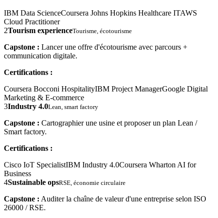
IBM Data Science
Coursera Johns Hopkins Healthcare IT
AWS
Cloud Practitioner
2
Tourism experience
Tourisme, écotourisme
Capstone :
Lancer une offre d'écotourisme avec parcours +
communication digitale.
Certifications :
Coursera Bocconi Hospitality
IBM Project Manager
Google Digital
Marketing & E-commerce
3
Industry 4.0
Lean, smart factory
Capstone :
Cartographier une usine et proposer un plan Lean /
Smart factory.
Certifications :
Cisco IoT Specialist
IBM Industry 4.0
Coursera Wharton AI for
Business
4
Sustainable ops
RSE, économie circulaire
Capstone :
Auditer la chaîne de valeur d'une entreprise selon ISO
26000 / RSE.