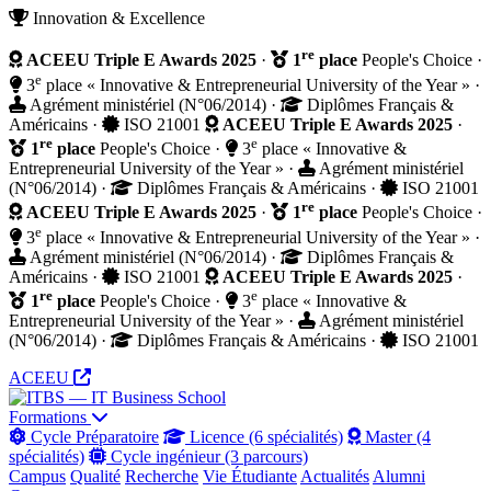
Innovation & Excellence
re
ACEEU Triple E Awards 2025
·
1
place
People's Choice
·
e
3
place « Innovative & Entrepreneurial University of the Year »
·
Agrément ministériel (N°06/2014)
·
Diplômes Français &
Américains
·
ISO 21001
ACEEU Triple E Awards 2025
·
re
e
1
place
People's Choice
·
3
place « Innovative &
Entrepreneurial University of the Year »
·
Agrément ministériel
(N°06/2014)
·
Diplômes Français & Américains
·
ISO 21001
re
ACEEU Triple E Awards 2025
·
1
place
People's Choice
·
e
3
place « Innovative & Entrepreneurial University of the Year »
·
Agrément ministériel (N°06/2014)
·
Diplômes Français &
Américains
·
ISO 21001
ACEEU Triple E Awards 2025
·
re
e
1
place
People's Choice
·
3
place « Innovative &
Entrepreneurial University of the Year »
·
Agrément ministériel
(N°06/2014)
·
Diplômes Français & Américains
·
ISO 21001
ACEEU
Formations
Cycle Préparatoire
Licence (6 spécialités)
Master (4
spécialités)
Cycle ingénieur (3 parcours)
Campus
Qualité
Recherche
Vie Étudiante
Actualités
Alumni