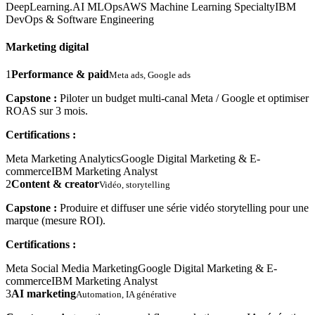
DeepLearning.AI MLOps
AWS Machine Learning Specialty
IBM
DevOps & Software Engineering
Marketing digital
1
Performance & paid
Meta ads, Google ads
Capstone :
Piloter un budget multi-canal Meta / Google et optimiser
ROAS sur 3 mois.
Certifications :
Meta Marketing Analytics
Google Digital Marketing & E-
commerce
IBM Marketing Analyst
2
Content & creator
Vidéo, storytelling
Capstone :
Produire et diffuser une série vidéo storytelling pour une
marque (mesure ROI).
Certifications :
Meta Social Media Marketing
Google Digital Marketing & E-
commerce
IBM Marketing Analyst
3
AI marketing
Automation, IA générative