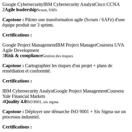
Google Cybersecurity
IBM Cybersecurity Analyst
Cisco CCNA
2
Agile leadership
Scrum, SAFe
Capstone :
Piloter une transformation agile (Scrum / SAFe) d'une
équipe produit sur 3 sprints.
Certifications :
Google Project Management
IBM Project Manager
Coursera UVA
Agile Development
3
Risk & compliance
Gestion des risques
Capstone :
Cartographier les risques d'un projet + plans de
remédiation et conformité.
Certifications :
IBM Cybersecurity Analyst
Google Project Management
Coursera
Yale Financial Markets
4
Quality 4.0
ISO 9001, six sigma
Capstone :
Déployer une démarche ISO 9001 + Six Sigma sur un
processus industriel.
Certifications :