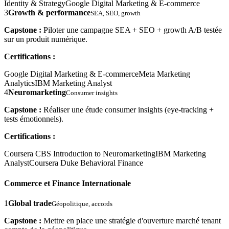
Identity & Strategy
Google Digital Marketing & E-commerce
3
Growth & performance
SEA, SEO, growth
Capstone :
Piloter une campagne SEA + SEO + growth A/B testée
sur un produit numérique.
Certifications :
Google Digital Marketing & E-commerce
Meta Marketing
Analytics
IBM Marketing Analyst
4
Neuromarketing
Consumer insights
Capstone :
Réaliser une étude consumer insights (eye-tracking +
tests émotionnels).
Certifications :
Coursera CBS Introduction to Neuromarketing
IBM Marketing
Analyst
Coursera Duke Behavioral Finance
Commerce et Finance Internationale
1
Global trade
Géopolitique, accords
Capstone :
Mettre en place une stratégie d'ouverture marché tenant