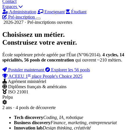
Contact
Espaces
Administration
Enseignant
Étudiant
Pré-inscription
2026-2027 · Pré-inscriptions ouvertes
Choisissez un métier.
Construisez
votre avenir.
École supérieure privée agréée par l'État (N°06/2014).
4 cycles, 14
spécialités, 56 pools de concentration
qui ouvrent ~210 métiers.
Postuler maintenant
Explorer les 56 pools
re
ACEEU 1
place People's Choice 2025
Agrément ministériel
Diplômes français & américains
ISO 21001
Prépa
2 ans · 4 pools de découverte
Tech discovery
Coding, IA, robotique
Business discovery
Finance, marketing, entrepreneuriat
Innovation lab
Design thinking, créativité