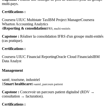
multi-pays.
Certifications :
Coursera UIUC Multistate Tax
IBM Project Manager
Coursera
Wharton Accounting Analytics
4
Reporting & consolidation
IFRS, multi-entités
Capstone :
Réaliser la consolidation IFRS d'un groupe multi-entités
(cas pratique).
Certifications :
Coursera UIUC Financial Reporting
Oracle Cloud Financials
IBM
Data Analyst
Management
santé, tourisme, industriel
1
Smart healthcare
E-santé, parcours patient
Capstone :
Concevoir un parcours patient digitalisé (RDV →
consultation → facturation).
Certifications :