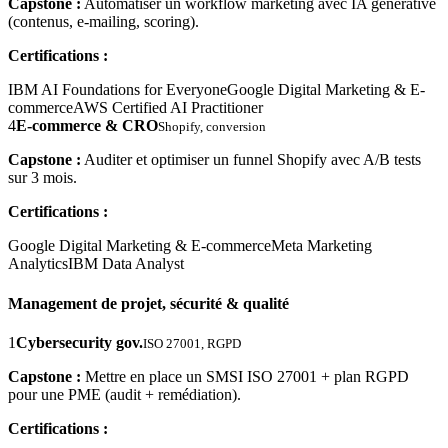
Capstone :
Automatiser un workflow marketing avec IA générative
(contenus, e-mailing, scoring).
Certifications :
IBM AI Foundations for Everyone
Google Digital Marketing & E-
commerce
AWS Certified AI Practitioner
4
E-commerce & CRO
Shopify, conversion
Capstone :
Auditer et optimiser un funnel Shopify avec A/B tests
sur 3 mois.
Certifications :
Google Digital Marketing & E-commerce
Meta Marketing
Analytics
IBM Data Analyst
Management de projet, sécurité & qualité
1
Cybersecurity gov.
ISO 27001, RGPD
Capstone :
Mettre en place un SMSI ISO 27001 + plan RGPD
pour une PME (audit + remédiation).
Certifications :