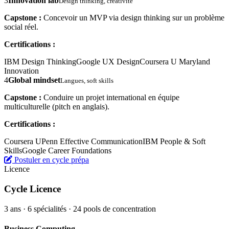
3
Innovation lab
Design thinking, créativité
Capstone :
Concevoir un MVP via design thinking sur un problème
social réel.
Certifications :
IBM Design Thinking
Google UX Design
Coursera U Maryland
Innovation
4
Global mindset
Langues, soft skills
Capstone :
Conduire un projet international en équipe
multiculturelle (pitch en anglais).
Certifications :
Coursera UPenn Effective Communication
IBM People & Soft
Skills
Google Career Foundations
Postuler en cycle prépa
Licence
Cycle Licence
3 ans · 6 spécialités · 24 pools de concentration
Business Computing