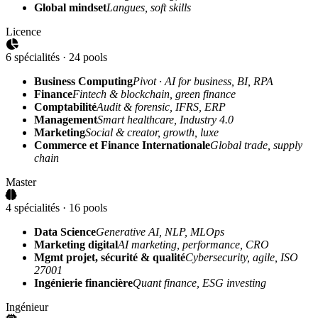
Global mindset
Langues, soft skills
Licence
6 spécialités · 24 pools
Business Computing
Pivot · AI for business, BI, RPA
Finance
Fintech & blockchain, green finance
Comptabilité
Audit & forensic, IFRS, ERP
Management
Smart healthcare, Industry 4.0
Marketing
Social & creator, growth, luxe
Commerce et Finance Internationale
Global trade, supply
chain
Master
4 spécialités · 16 pools
Data Science
Generative AI, NLP, MLOps
Marketing digital
AI marketing, performance, CRO
Mgmt projet, sécurité & qualité
Cybersecurity, agile, ISO
27001
Ingénierie financière
Quant finance, ESG investing
Ingénieur