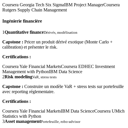
Coursera Georgia Tech Six Sigma
IBM Project Manager
Coursera
Rutgers Supply Chain Management
Ingénierie financière
1
Quantitative finance
Dérivés, modélisation
Capstone :
Pricer un produit dérivé exotique (Monte Carlo +
calibration) et présenter le risk.
Certifications :
Coursera Yale Financial Markets
Coursera EDHEC Investment
Management with Python
IBM Data Science
2
Risk modeling
VaR, stress tests
Capstone :
Construire un modèle VaR + stress tests sur portefeuille
avec reporting réglementaire.
Certifications :
Coursera Yale Financial Markets
IBM Data Science
Coursera UMich
Statistics with Python
3
Asset management
Portefeuille, robo-advisor