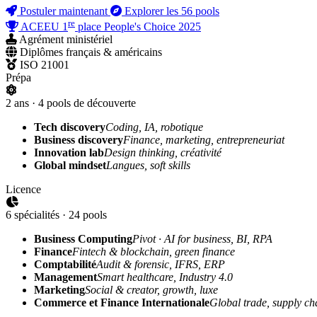
Postuler maintenant
Explorer les 56 pools
re
ACEEU 1
place People's Choice 2025
Agrément ministériel
Diplômes français & américains
ISO 21001
Prépa
2 ans · 4 pools de découverte
Tech discovery
Coding, IA, robotique
Business discovery
Finance, marketing, entrepreneuriat
Innovation lab
Design thinking, créativité
Global mindset
Langues, soft skills
Licence
6 spécialités · 24 pools
Business Computing
Pivot · AI for business, BI, RPA
Finance
Fintech & blockchain, green finance
Comptabilité
Audit & forensic, IFRS, ERP
Management
Smart healthcare, Industry 4.0
Marketing
Social & creator, growth, luxe
Commerce et Finance Internationale
Global trade, supply ch