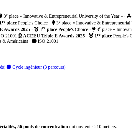
e
3
place « Innovative & Entrepreneurial University of the Year »
·
re
e
1
place
People's Choice
·
3
place « Innovative & Entrepreneurial 
re
e
E Awards 2025
·
1
place
People's Choice
·
3
place « Innovati
re
SO 21001
ACEEU Triple E Awards 2025
·
1
place
People's 
s & Américains
·
ISO 21001
és)
Cycle ingénieur (3 parcours)
pécialités, 56 pools de concentration
qui ouvrent ~210 métiers.