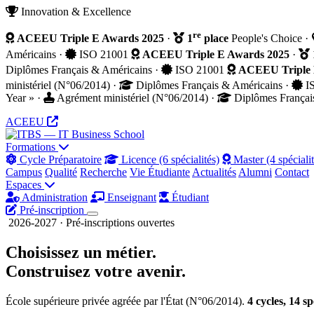
Innovation & Excellence
re
ACEEU Triple E Awards 2025
·
1
place
People's Choice
·
Américains
·
ISO 21001
ACEEU Triple E Awards 2025
·
Diplômes Français & Américains
·
ISO 21001
ACEEU Triple 
ministériel (N°06/2014)
·
Diplômes Français & Américains
·
I
Year »
·
Agrément ministériel (N°06/2014)
·
Diplômes Françai
ACEEU
Formations
Cycle Préparatoire
Licence (6 spécialités)
Master (4 spécialit
Campus
Qualité
Recherche
Vie Étudiante
Actualités
Alumni
Contact
Espaces
Administration
Enseignant
Étudiant
Pré-inscription
2026-2027 · Pré-inscriptions ouvertes
Choisissez un métier.
Construisez
votre avenir.
École supérieure privée agréée par l'État (N°06/2014).
4 cycles, 14 s