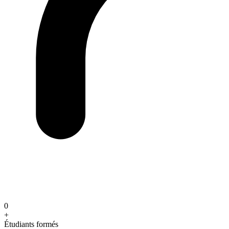
0
+
Étudiants formés