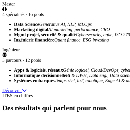
Master
4 spécialités · 16 pools
Data Science
Generative AI, NLP, MLOps
Marketing digital
AI marketing, performance, CRO
Mgmt projet, sécurité & qualité
Cybersecurity, agile, ISO 27
Ingénierie financière
Quant finance, ESG investing
Ingénieur
3 parcours · 12 pools
Apps & logiciels, réseaux
Génie logiciel, Cloud/DevOps, cyber
Informatique décisionnelle
BI & DWH, Data eng., Data scien
Systèmes embarqués
Temps réel, IoT, robotique, Edge AI & 
Découvrir
ITBS en chiffres
Des résultats
qui parlent pour nous