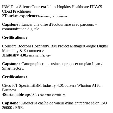
IBM Data Science
Coursera Johns Hopkins Healthcare IT
AWS
Cloud Practitioner
2
Tourism experience
Tourisme, écotourisme
Capstone :
Lancer une offre d'écotourisme avec parcours +
communication digitale.
Certifications :
Coursera Bocconi Hospitality
IBM Project Manager
Google Digital
Marketing & E-commerce
3
Industry 4.0
Lean, smart factory
Capstone :
Cartographier une usine et proposer un plan Lean /
Smart factory.
Certifications :
Cisco IoT Specialist
IBM Industry 4.0
Coursera Wharton AI for
Business
4
Sustainable ops
RSE, économie circulaire
Capstone :
Auditer la chaîne de valeur d'une entreprise selon ISO
26000 / RSE.