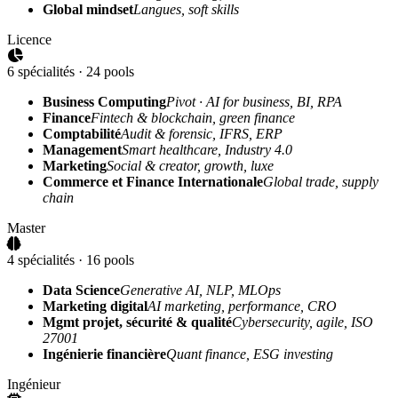
Global mindset
Langues, soft skills
Licence
6 spécialités · 24 pools
Business Computing
Pivot · AI for business, BI, RPA
Finance
Fintech & blockchain, green finance
Comptabilité
Audit & forensic, IFRS, ERP
Management
Smart healthcare, Industry 4.0
Marketing
Social & creator, growth, luxe
Commerce et Finance Internationale
Global trade, supply
chain
Master
4 spécialités · 16 pools
Data Science
Generative AI, NLP, MLOps
Marketing digital
AI marketing, performance, CRO
Mgmt projet, sécurité & qualité
Cybersecurity, agile, ISO
27001
Ingénierie financière
Quant finance, ESG investing
Ingénieur