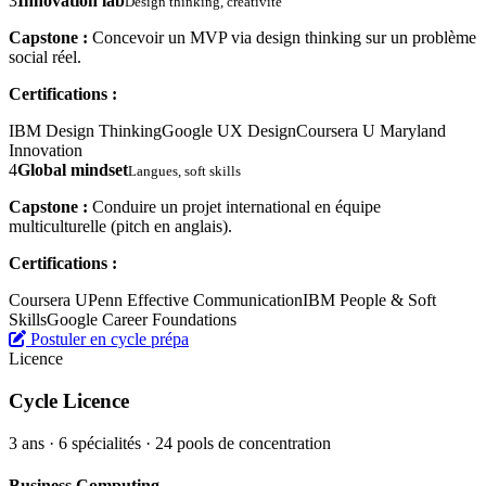
3
Innovation lab
Design thinking, créativité
Capstone :
Concevoir un MVP via design thinking sur un problème
social réel.
Certifications :
IBM Design Thinking
Google UX Design
Coursera U Maryland
Innovation
4
Global mindset
Langues, soft skills
Capstone :
Conduire un projet international en équipe
multiculturelle (pitch en anglais).
Certifications :
Coursera UPenn Effective Communication
IBM People & Soft
Skills
Google Career Foundations
Postuler en cycle prépa
Licence
Cycle Licence
3 ans · 6 spécialités · 24 pools de concentration
Business Computing