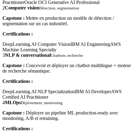
Practitioner
Oracle OCI Generative AI Professional
2
Computer vision
Détection, segmentation
Capstone :
Mettre en production un modèle de détection /
segmentation sur un cas industriel.
Certifications :
DeepLearning.AI Computer Vision
IBM AI Engineering
AWS
Machine Learning Specialty
3
NLP & conversational
Chatbots, recherche
Capstone :
Concevoir et déployer un chatbot multilingue + moteur
de recherche sémantique.
Certifications :
DeepLearning.AI NLP Specialization
IBM AI Developer
AWS
Certified AI Practitioner
4
MLOps
Déploiement, monitoring
Capstone :
Déployer un pipeline ML production-ready avec
monitoring, A/B et retraining.
Certifications :