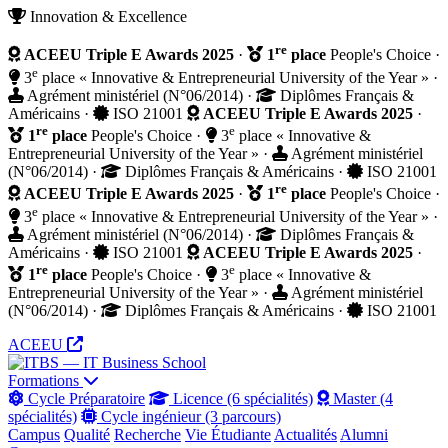
Innovation & Excellence
re
ACEEU Triple E Awards 2025
·
1
place
People's Choice
·
e
3
place « Innovative & Entrepreneurial University of the Year »
·
Agrément ministériel (N°06/2014)
·
Diplômes Français &
Américains
·
ISO 21001
ACEEU Triple E Awards 2025
·
re
e
1
place
People's Choice
·
3
place « Innovative &
Entrepreneurial University of the Year »
·
Agrément ministériel
(N°06/2014)
·
Diplômes Français & Américains
·
ISO 21001
re
ACEEU Triple E Awards 2025
·
1
place
People's Choice
·
e
3
place « Innovative & Entrepreneurial University of the Year »
·
Agrément ministériel (N°06/2014)
·
Diplômes Français &
Américains
·
ISO 21001
ACEEU Triple E Awards 2025
·
re
e
1
place
People's Choice
·
3
place « Innovative &
Entrepreneurial University of the Year »
·
Agrément ministériel
(N°06/2014)
·
Diplômes Français & Américains
·
ISO 21001
ACEEU
Formations
Cycle Préparatoire
Licence (6 spécialités)
Master (4
spécialités)
Cycle ingénieur (3 parcours)
Campus
Qualité
Recherche
Vie Étudiante
Actualités
Alumni