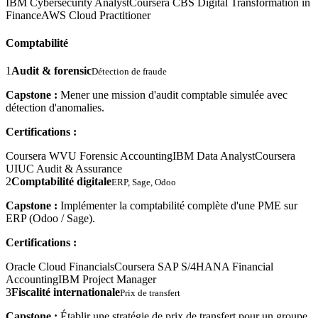
IBM Cybersecurity Analyst
Coursera CBS Digital Transformation in
Finance
AWS Cloud Practitioner
Comptabilité
1
Audit & forensic
Détection de fraude
Capstone :
Mener une mission d'audit comptable simulée avec
détection d'anomalies.
Certifications :
Coursera WVU Forensic Accounting
IBM Data Analyst
Coursera
UIUC Audit & Assurance
2
Comptabilité digitale
ERP, Sage, Odoo
Capstone :
Implémenter la comptabilité complète d'une PME sur
ERP (Odoo / Sage).
Certifications :
Oracle Cloud Financials
Coursera SAP S/4HANA Financial
Accounting
IBM Project Manager
3
Fiscalité internationale
Prix de transfert
Capstone :
Établir une stratégie de prix de transfert pour un groupe