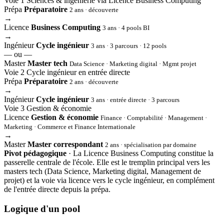
Voie 1
Sciences & ingénierie via Licence Business Computing
Prépa
Préparatoire
2 ans · découverte
→
Licence
Business Computing
3 ans · 4 pools BI
→
Ingénieur
Cycle ingénieur
3 ans · 3 parcours · 12 pools
— ou —
Master
Master tech
Data Science · Marketing digital · Mgmt projet
Voie 2
Cycle ingénieur en entrée directe
Prépa
Préparatoire
2 ans · découverte
→
Ingénieur
Cycle ingénieur
3 ans · entrée directe · 3 parcours
Voie 3
Gestion & économie
Licence
Gestion & économie
Finance · Comptabilité · Management ·
Marketing · Commerce et Finance Internationale
→
Master
Master correspondant
2 ans · spécialisation par domaine
Pivot pédagogique
· La Licence Business Computing constitue la
passerelle centrale de l'école. Elle est le tremplin principal vers les
masters tech (Data Science, Marketing digital, Management de
projet) et la voie via licence vers le cycle ingénieur, en complément
de l'entrée directe depuis la prépa.
Logique d'un pool