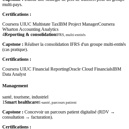
multi-pays.
Certifications :
Coursera UIUC Multistate Tax
IBM Project Manager
Coursera
Wharton Accounting Analytics
4
Reporting & consolidation
IFRS, multi-entités
Capstone :
Réaliser la consolidation IFRS d'un groupe multi-entités
(cas pratique).
Certifications :
Coursera UIUC Financial Reporting
Oracle Cloud Financials
IBM
Data Analyst
Management
santé, tourisme, industriel
1
Smart healthcare
E-santé, parcours patient
Capstone :
Concevoir un parcours patient digitalisé (RDV →
consultation → facturation).
Certifications :