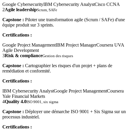
Google Cybersecurity
IBM Cybersecurity Analyst
Cisco CCNA
2
Agile leadership
Scrum, SAFe
Capstone :
Piloter une transformation agile (Scrum / SAFe) d'une
équipe produit sur 3 sprints.
Certifications :
Google Project Management
IBM Project Manager
Coursera UVA
Agile Development
3
Risk & compliance
Gestion des risques
Capstone :
Cartographier les risques d'un projet + plans de
remédiation et conformité.
Certifications :
IBM Cybersecurity Analyst
Google Project Management
Coursera
Yale Financial Markets
4
Quality 4.0
ISO 9001, six sigma
Capstone :
Déployer une démarche ISO 9001 + Six Sigma sur un
processus industriel.
Certifications :