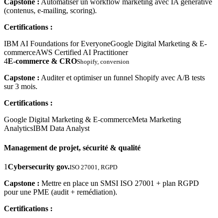
Capstone :
Automatiser un workflow marketing avec IA générative
(contenus, e-mailing, scoring).
Certifications :
IBM AI Foundations for Everyone
Google Digital Marketing & E-
commerce
AWS Certified AI Practitioner
4
E-commerce & CRO
Shopify, conversion
Capstone :
Auditer et optimiser un funnel Shopify avec A/B tests
sur 3 mois.
Certifications :
Google Digital Marketing & E-commerce
Meta Marketing
Analytics
IBM Data Analyst
Management de projet, sécurité & qualité
1
Cybersecurity gov.
ISO 27001, RGPD
Capstone :
Mettre en place un SMSI ISO 27001 + plan RGPD
pour une PME (audit + remédiation).
Certifications :