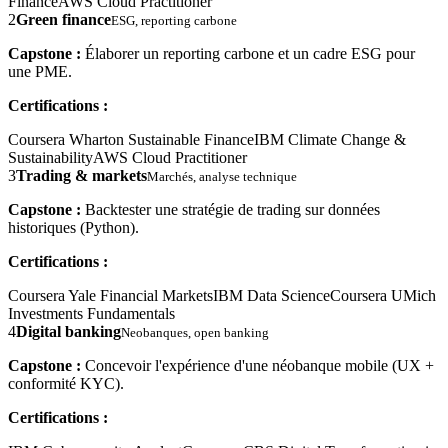
Finance
AWS Cloud Practitioner
2
Green finance
ESG, reporting carbone
Capstone :
Élaborer un reporting carbone et un cadre ESG pour
une PME.
Certifications :
Coursera Wharton Sustainable Finance
IBM Climate Change &
Sustainability
AWS Cloud Practitioner
3
Trading & markets
Marchés, analyse technique
Capstone :
Backtester une stratégie de trading sur données
historiques (Python).
Certifications :
Coursera Yale Financial Markets
IBM Data Science
Coursera UMich
Investments Fundamentals
4
Digital banking
Neobanques, open banking
Capstone :
Concevoir l'expérience d'une néobanque mobile (UX +
conformité KYC).
Certifications :