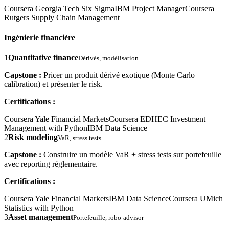
Coursera Georgia Tech Six Sigma
IBM Project Manager
Coursera
Rutgers Supply Chain Management
Ingénierie financière
1
Quantitative finance
Dérivés, modélisation
Capstone :
Pricer un produit dérivé exotique (Monte Carlo +
calibration) et présenter le risk.
Certifications :
Coursera Yale Financial Markets
Coursera EDHEC Investment
Management with Python
IBM Data Science
2
Risk modeling
VaR, stress tests
Capstone :
Construire un modèle VaR + stress tests sur portefeuille
avec reporting réglementaire.
Certifications :
Coursera Yale Financial Markets
IBM Data Science
Coursera UMich
Statistics with Python
3
Asset management
Portefeuille, robo-advisor