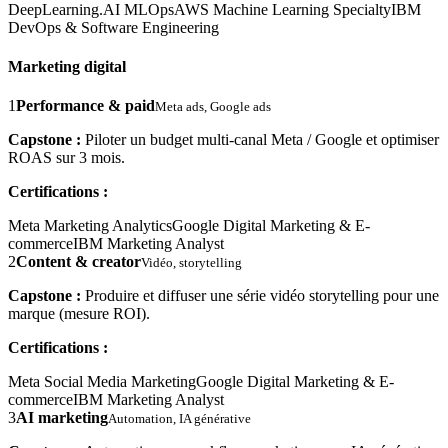
DeepLearning.AI MLOps
AWS Machine Learning Specialty
IBM
DevOps & Software Engineering
Marketing digital
1
Performance & paid
Meta ads, Google ads
Capstone :
Piloter un budget multi-canal Meta / Google et optimiser
ROAS sur 3 mois.
Certifications :
Meta Marketing Analytics
Google Digital Marketing & E-
commerce
IBM Marketing Analyst
2
Content & creator
Vidéo, storytelling
Capstone :
Produire et diffuser une série vidéo storytelling pour une
marque (mesure ROI).
Certifications :
Meta Social Media Marketing
Google Digital Marketing & E-
commerce
IBM Marketing Analyst
3
AI marketing
Automation, IA générative