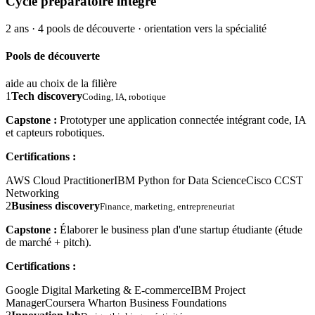
Cycle préparatoire intégré
2 ans · 4 pools de découverte · orientation vers la spécialité
Pools de découverte
aide au choix de la filière
1
Tech discovery
Coding, IA, robotique
Capstone :
Prototyper une application connectée intégrant code, IA
et capteurs robotiques.
Certifications :
AWS Cloud Practitioner
IBM Python for Data Science
Cisco CCST
Networking
2
Business discovery
Finance, marketing, entrepreneuriat
Capstone :
Élaborer le business plan d'une startup étudiante (étude
de marché + pitch).
Certifications :
Google Digital Marketing & E-commerce
IBM Project
Manager
Coursera Wharton Business Foundations