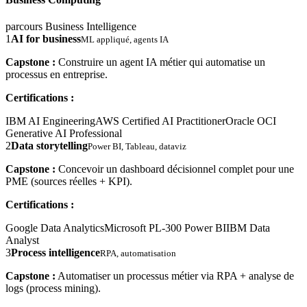
parcours Business Intelligence
1
AI for business
ML appliqué, agents IA
Capstone :
Construire un agent IA métier qui automatise un
processus en entreprise.
Certifications :
IBM AI Engineering
AWS Certified AI Practitioner
Oracle OCI
Generative AI Professional
2
Data storytelling
Power BI, Tableau, dataviz
Capstone :
Concevoir un dashboard décisionnel complet pour une
PME (sources réelles + KPI).
Certifications :
Google Data Analytics
Microsoft PL-300 Power BI
IBM Data
Analyst
3
Process intelligence
RPA, automatisation
Capstone :
Automatiser un processus métier via RPA + analyse de
logs (process mining).