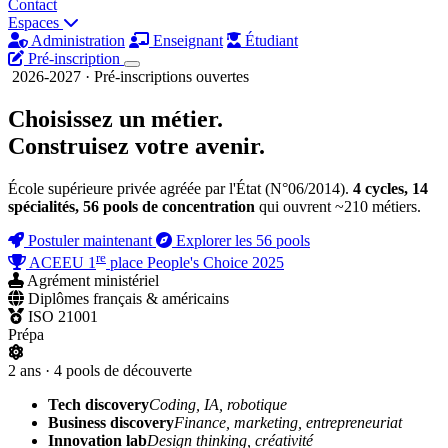
Contact
Espaces
Administration
Enseignant
Étudiant
Pré-inscription
2026-2027 · Pré-inscriptions ouvertes
Choisissez un métier.
Construisez
votre avenir.
École supérieure privée agréée par l'État (N°06/2014).
4 cycles, 14
spécialités, 56 pools de concentration
qui ouvrent ~210 métiers.
Postuler maintenant
Explorer les 56 pools
re
ACEEU 1
place People's Choice 2025
Agrément ministériel
Diplômes français & américains
ISO 21001
Prépa
2 ans · 4 pools de découverte
Tech discovery
Coding, IA, robotique
Business discovery
Finance, marketing, entrepreneuriat
Innovation lab
Design thinking, créativité