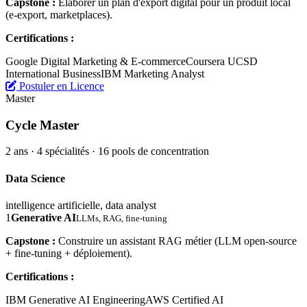
Capstone :
Élaborer un plan d'export digital pour un produit local
(e-export, marketplaces).
Certifications :
Google Digital Marketing & E-commerce
Coursera UCSD
International Business
IBM Marketing Analyst
Postuler en Licence
Master
Cycle Master
2 ans · 4 spécialités · 16 pools de concentration
Data Science
intelligence artificielle, data analyst
1
Generative AI
LLMs, RAG, fine-tuning
Capstone :
Construire un assistant RAG métier (LLM open-source
+ fine-tuning + déploiement).
Certifications :
IBM Generative AI Engineering
AWS Certified AI