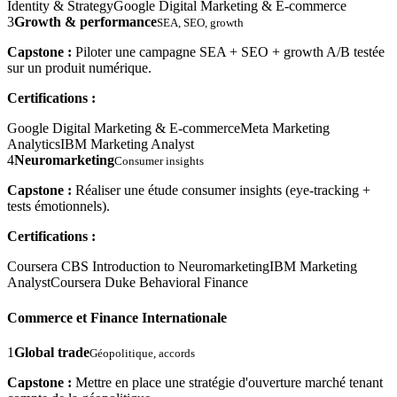
Identity & Strategy
Google Digital Marketing & E-commerce
3
Growth & performance
SEA, SEO, growth
Capstone :
Piloter une campagne SEA + SEO + growth A/B testée
sur un produit numérique.
Certifications :
Google Digital Marketing & E-commerce
Meta Marketing
Analytics
IBM Marketing Analyst
4
Neuromarketing
Consumer insights
Capstone :
Réaliser une étude consumer insights (eye-tracking +
tests émotionnels).
Certifications :
Coursera CBS Introduction to Neuromarketing
IBM Marketing
Analyst
Coursera Duke Behavioral Finance
Commerce et Finance Internationale
1
Global trade
Géopolitique, accords
Capstone :
Mettre en place une stratégie d'ouverture marché tenant