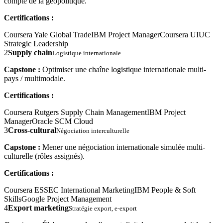
compte de la géopolitique.
Certifications :
Coursera Yale Global Trade
IBM Project Manager
Coursera UIUC
Strategic Leadership
2
Supply chain
Logistique internationale
Capstone :
Optimiser une chaîne logistique internationale multi-
pays / multimodale.
Certifications :
Coursera Rutgers Supply Chain Management
IBM Project
Manager
Oracle SCM Cloud
3
Cross-cultural
Négociation interculturelle
Capstone :
Mener une négociation internationale simulée multi-
culturelle (rôles assignés).
Certifications :
Coursera ESSEC International Marketing
IBM People & Soft
Skills
Google Project Management
4
Export marketing
Stratégie export, e-export