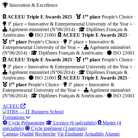
Innovation & Excellence
re
ACEEU Triple E Awards 2025
·
1
place
People's Choice
·
e
3
place « Innovative & Entrepreneurial University of the Year »
·
Agrément ministériel (N°06/2014)
·
Diplômes Français &
Américains
·
ISO 21001
ACEEU Triple E Awards 2025
·
re
e
1
place
People's Choice
·
3
place « Innovative &
Entrepreneurial University of the Year »
·
Agrément ministériel
(N°06/2014)
·
Diplômes Français & Américains
·
ISO 21001
re
ACEEU Triple E Awards 2025
·
1
place
People's Choice
·
e
3
place « Innovative & Entrepreneurial University of the Year »
·
Agrément ministériel (N°06/2014)
·
Diplômes Français &
Américains
·
ISO 21001
ACEEU Triple E Awards 2025
·
re
e
1
place
People's Choice
·
3
place « Innovative &
Entrepreneurial University of the Year »
·
Agrément ministériel
(N°06/2014)
·
Diplômes Français & Américains
·
ISO 21001
ACEEU
Formations
Cycle Préparatoire
Licence (6 spécialités)
Master (4
spécialités)
Cycle ingénieur (3 parcours)
Campus
Qualité
Recherche
Vie Étudiante
Actualités
Alumni