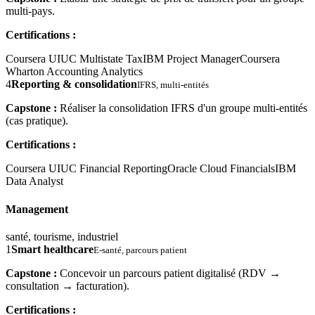
multi-pays.
Certifications :
Coursera UIUC Multistate Tax
IBM Project Manager
Coursera
Wharton Accounting Analytics
4
Reporting & consolidation
IFRS, multi-entités
Capstone :
Réaliser la consolidation IFRS d'un groupe multi-entités
(cas pratique).
Certifications :
Coursera UIUC Financial Reporting
Oracle Cloud Financials
IBM
Data Analyst
Management
santé, tourisme, industriel
1
Smart healthcare
E-santé, parcours patient
Capstone :
Concevoir un parcours patient digitalisé (RDV →
consultation → facturation).
Certifications :