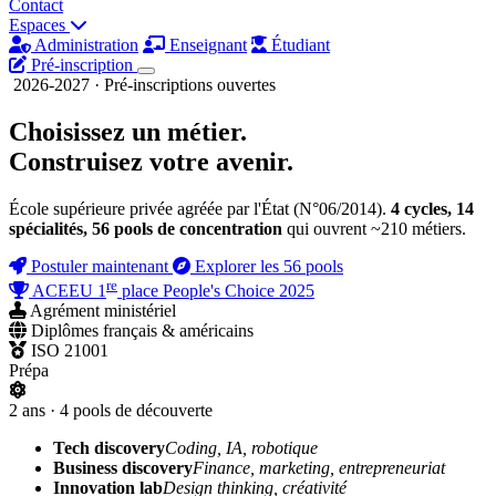
Contact
Espaces
Administration
Enseignant
Étudiant
Pré-inscription
2026-2027 · Pré-inscriptions ouvertes
Choisissez un métier.
Construisez
votre avenir.
École supérieure privée agréée par l'État (N°06/2014).
4 cycles, 14
spécialités, 56 pools de concentration
qui ouvrent ~210 métiers.
Postuler maintenant
Explorer les 56 pools
re
ACEEU 1
place People's Choice 2025
Agrément ministériel
Diplômes français & américains
ISO 21001
Prépa
2 ans · 4 pools de découverte
Tech discovery
Coding, IA, robotique
Business discovery
Finance, marketing, entrepreneuriat
Innovation lab
Design thinking, créativité