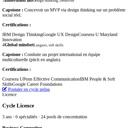
3
Innovation lab
Design thinking, créativité
Capstone :
Concevoir un MVP via design thinking sur un problème
social réel.
Certifications :
IBM Design Thinking
Google UX Design
Coursera U Maryland
Innovation
4
Global mindset
Langues, soft skills
Capstone :
Conduire un projet international en équipe
multiculturelle (pitch en anglais).
Certifications :
Coursera UPenn Effective Communication
IBM People & Soft
Skills
Google Career Foundations
Postuler en cycle prépa
Licence
Cycle Licence
3 ans · 6 spécialités · 24 pools de concentration
Business Computing