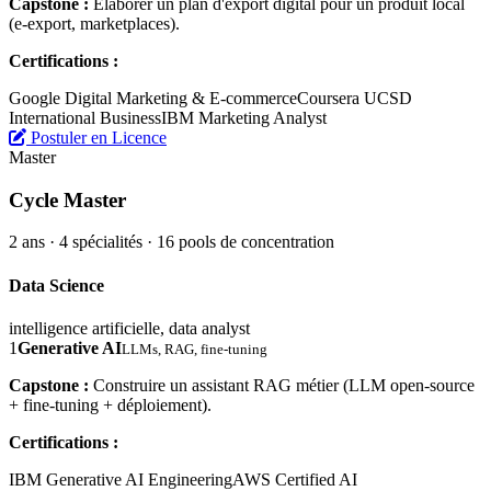
Capstone :
Élaborer un plan d'export digital pour un produit local
(e-export, marketplaces).
Certifications :
Google Digital Marketing & E-commerce
Coursera UCSD
International Business
IBM Marketing Analyst
Postuler en Licence
Master
Cycle Master
2 ans · 4 spécialités · 16 pools de concentration
Data Science
intelligence artificielle, data analyst
1
Generative AI
LLMs, RAG, fine-tuning
Capstone :
Construire un assistant RAG métier (LLM open-source
+ fine-tuning + déploiement).
Certifications :
IBM Generative AI Engineering
AWS Certified AI