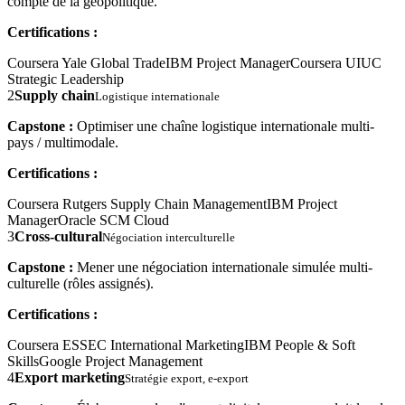
compte de la géopolitique.
Certifications :
Coursera Yale Global Trade
IBM Project Manager
Coursera UIUC
Strategic Leadership
2
Supply chain
Logistique internationale
Capstone :
Optimiser une chaîne logistique internationale multi-
pays / multimodale.
Certifications :
Coursera Rutgers Supply Chain Management
IBM Project
Manager
Oracle SCM Cloud
3
Cross-cultural
Négociation interculturelle
Capstone :
Mener une négociation internationale simulée multi-
culturelle (rôles assignés).
Certifications :
Coursera ESSEC International Marketing
IBM People & Soft
Skills
Google Project Management
4
Export marketing
Stratégie export, e-export