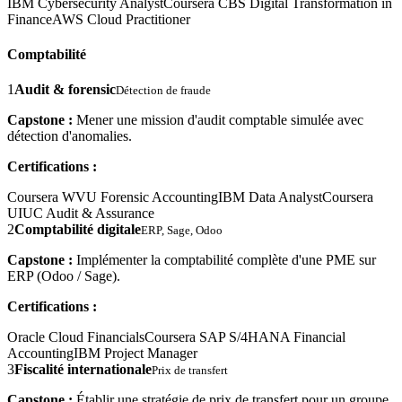
IBM Cybersecurity Analyst
Coursera CBS Digital Transformation in
Finance
AWS Cloud Practitioner
Comptabilité
1
Audit & forensic
Détection de fraude
Capstone :
Mener une mission d'audit comptable simulée avec
détection d'anomalies.
Certifications :
Coursera WVU Forensic Accounting
IBM Data Analyst
Coursera
UIUC Audit & Assurance
2
Comptabilité digitale
ERP, Sage, Odoo
Capstone :
Implémenter la comptabilité complète d'une PME sur
ERP (Odoo / Sage).
Certifications :
Oracle Cloud Financials
Coursera SAP S/4HANA Financial
Accounting
IBM Project Manager
3
Fiscalité internationale
Prix de transfert
Capstone :
Établir une stratégie de prix de transfert pour un groupe