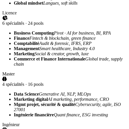
Global mindset
Langues, soft skills
Licence
6 spécialités · 24 pools
Business Computing
Pivot · AI for business, BI, RPA
Finance
Fintech & blockchain, green finance
Comptabilité
Audit & forensic, IFRS, ERP
Management
Smart healthcare, Industry 4.0
Marketing
Social & creator, growth, luxe
Commerce et Finance Internationale
Global trade, supply
chain
Master
4 spécialités · 16 pools
Data Science
Generative AI, NLP, MLOps
Marketing digital
AI marketing, performance, CRO
Mgmt projet, sécurité & qualité
Cybersecurity, agile, ISO
27001
Ingénierie financière
Quant finance, ESG investing
Ingénieur