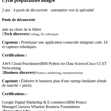
Cycle préparatoire intégré
2 ans · 4 pools de découverte · orientation vers la spécialité
Pools de découverte
aide au choix de la filière
1
Tech discovery
Coding, IA, robotique
Capstone :
Prototyper une application connectée intégrant code, IA
et capteurs robotiques.
Certifications :
AWS Cloud Practitioner
IBM Python for Data Science
Cisco CCST
Networking
2
Business discovery
Finance, marketing, entrepreneuriat
Capstone :
Élaborer le business plan d'une startup étudiante (étude
de marché + pitch).
Certifications :
Google Digital Marketing & E-commerce
IBM Project
Manager
Coursera Wharton Business Foundations