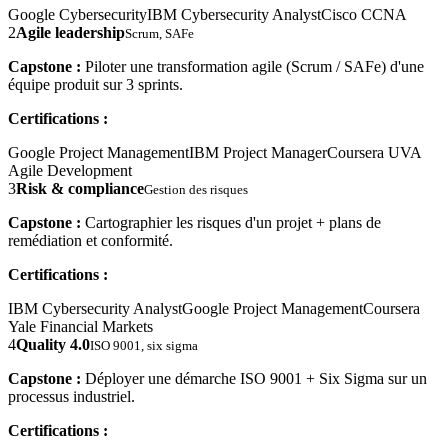
Google Cybersecurity
IBM Cybersecurity Analyst
Cisco CCNA
2
Agile leadership
Scrum, SAFe
Capstone :
Piloter une transformation agile (Scrum / SAFe) d'une
équipe produit sur 3 sprints.
Certifications :
Google Project Management
IBM Project Manager
Coursera UVA
Agile Development
3
Risk & compliance
Gestion des risques
Capstone :
Cartographier les risques d'un projet + plans de
remédiation et conformité.
Certifications :
IBM Cybersecurity Analyst
Google Project Management
Coursera
Yale Financial Markets
4
Quality 4.0
ISO 9001, six sigma
Capstone :
Déployer une démarche ISO 9001 + Six Sigma sur un
processus industriel.
Certifications :