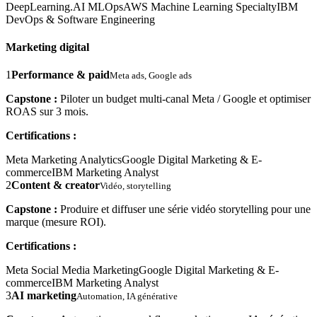
DeepLearning.AI MLOps
AWS Machine Learning Specialty
IBM
DevOps & Software Engineering
Marketing digital
1
Performance & paid
Meta ads, Google ads
Capstone :
Piloter un budget multi-canal Meta / Google et optimiser
ROAS sur 3 mois.
Certifications :
Meta Marketing Analytics
Google Digital Marketing & E-
commerce
IBM Marketing Analyst
2
Content & creator
Vidéo, storytelling
Capstone :
Produire et diffuser une série vidéo storytelling pour une
marque (mesure ROI).
Certifications :
Meta Social Media Marketing
Google Digital Marketing & E-
commerce
IBM Marketing Analyst
3
AI marketing
Automation, IA générative