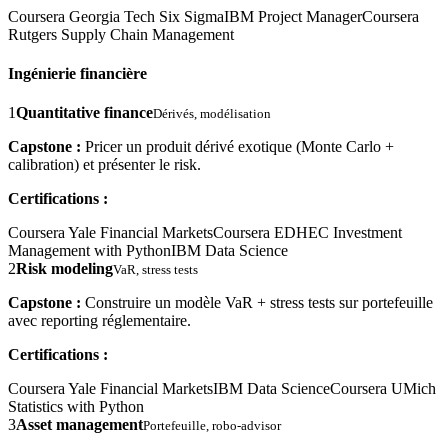
Coursera Georgia Tech Six Sigma
IBM Project Manager
Coursera
Rutgers Supply Chain Management
Ingénierie financière
1
Quantitative finance
Dérivés, modélisation
Capstone :
Pricer un produit dérivé exotique (Monte Carlo +
calibration) et présenter le risk.
Certifications :
Coursera Yale Financial Markets
Coursera EDHEC Investment
Management with Python
IBM Data Science
2
Risk modeling
VaR, stress tests
Capstone :
Construire un modèle VaR + stress tests sur portefeuille
avec reporting réglementaire.
Certifications :
Coursera Yale Financial Markets
IBM Data Science
Coursera UMich
Statistics with Python
3
Asset management
Portefeuille, robo-advisor