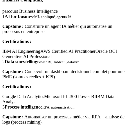
parcours Business Intelligence
1
AI for business
ML appliqué, agents IA
Capstone :
Construire un agent IA métier qui automatise un
processus en entreprise.
Certifications :
IBM AI Engineering
AWS Certified AI Practitioner
Oracle OCI
Generative AI Professional
2
Data storytelling
Power BI, Tableau, dataviz
Capstone :
Concevoir un dashboard décisionnel complet pour une
PME (sources réelles + KPI).
Certifications :
Google Data Analytics
Microsoft PL-300 Power BI
IBM Data
Analyst
3
Process intelligence
RPA, automatisation
Capstone :
Automatiser un processus métier via RPA + analyse de
logs (process mining).