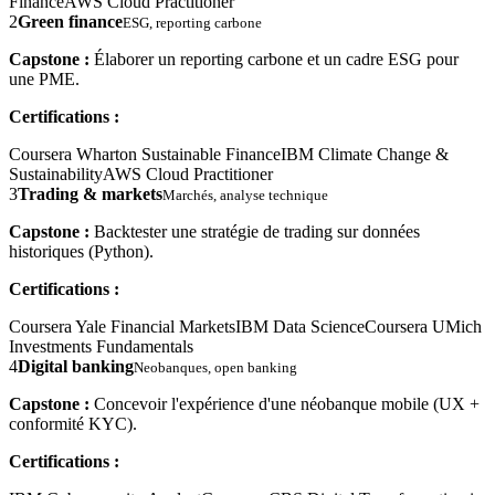
Finance
AWS Cloud Practitioner
2
Green finance
ESG, reporting carbone
Capstone :
Élaborer un reporting carbone et un cadre ESG pour
une PME.
Certifications :
Coursera Wharton Sustainable Finance
IBM Climate Change &
Sustainability
AWS Cloud Practitioner
3
Trading & markets
Marchés, analyse technique
Capstone :
Backtester une stratégie de trading sur données
historiques (Python).
Certifications :
Coursera Yale Financial Markets
IBM Data Science
Coursera UMich
Investments Fundamentals
4
Digital banking
Neobanques, open banking
Capstone :
Concevoir l'expérience d'une néobanque mobile (UX +
conformité KYC).
Certifications :