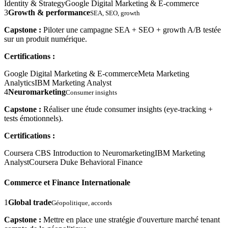
Identity & Strategy
Google Digital Marketing & E-commerce
3
Growth & performance
SEA, SEO, growth
Capstone :
Piloter une campagne SEA + SEO + growth A/B testée
sur un produit numérique.
Certifications :
Google Digital Marketing & E-commerce
Meta Marketing
Analytics
IBM Marketing Analyst
4
Neuromarketing
Consumer insights
Capstone :
Réaliser une étude consumer insights (eye-tracking +
tests émotionnels).
Certifications :
Coursera CBS Introduction to Neuromarketing
IBM Marketing
Analyst
Coursera Duke Behavioral Finance
Commerce et Finance Internationale
1
Global trade
Géopolitique, accords
Capstone :
Mettre en place une stratégie d'ouverture marché tenant