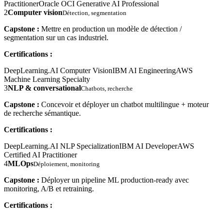
Practitioner
Oracle OCI Generative AI Professional
2
Computer vision
Détection, segmentation
Capstone :
Mettre en production un modèle de détection /
segmentation sur un cas industriel.
Certifications :
DeepLearning.AI Computer Vision
IBM AI Engineering
AWS
Machine Learning Specialty
3
NLP & conversational
Chatbots, recherche
Capstone :
Concevoir et déployer un chatbot multilingue + moteur
de recherche sémantique.
Certifications :
DeepLearning.AI NLP Specialization
IBM AI Developer
AWS
Certified AI Practitioner
4
MLOps
Déploiement, monitoring
Capstone :
Déployer un pipeline ML production-ready avec
monitoring, A/B et retraining.
Certifications :