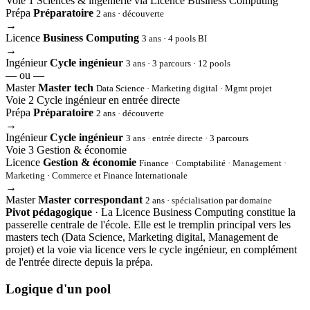
Voie 1
Sciences & ingénierie via Licence Business Computing
Prépa
Préparatoire
2 ans · découverte
→
Licence
Business Computing
3 ans · 4 pools BI
→
Ingénieur
Cycle ingénieur
3 ans · 3 parcours · 12 pools
— ou —
Master
Master tech
Data Science · Marketing digital · Mgmt projet
Voie 2
Cycle ingénieur en entrée directe
Prépa
Préparatoire
2 ans · découverte
→
Ingénieur
Cycle ingénieur
3 ans · entrée directe · 3 parcours
Voie 3
Gestion & économie
Licence
Gestion & économie
Finance · Comptabilité · Management ·
Marketing · Commerce et Finance Internationale
→
Master
Master correspondant
2 ans · spécialisation par domaine
Pivot pédagogique
· La Licence Business Computing constitue la
passerelle centrale de l'école. Elle est le tremplin principal vers les
masters tech (Data Science, Marketing digital, Management de
projet) et la voie via licence vers le cycle ingénieur, en complément
de l'entrée directe depuis la prépa.
Logique d'un pool