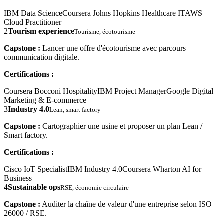
IBM Data Science
Coursera Johns Hopkins Healthcare IT
AWS
Cloud Practitioner
2
Tourism experience
Tourisme, écotourisme
Capstone :
Lancer une offre d'écotourisme avec parcours +
communication digitale.
Certifications :
Coursera Bocconi Hospitality
IBM Project Manager
Google Digital
Marketing & E-commerce
3
Industry 4.0
Lean, smart factory
Capstone :
Cartographier une usine et proposer un plan Lean /
Smart factory.
Certifications :
Cisco IoT Specialist
IBM Industry 4.0
Coursera Wharton AI for
Business
4
Sustainable ops
RSE, économie circulaire
Capstone :
Auditer la chaîne de valeur d'une entreprise selon ISO
26000 / RSE.