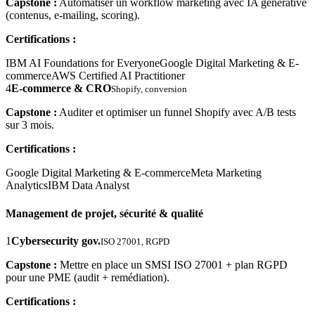
Capstone :
Automatiser un workflow marketing avec IA générative
(contenus, e-mailing, scoring).
Certifications :
IBM AI Foundations for Everyone
Google Digital Marketing & E-
commerce
AWS Certified AI Practitioner
4
E-commerce & CRO
Shopify, conversion
Capstone :
Auditer et optimiser un funnel Shopify avec A/B tests
sur 3 mois.
Certifications :
Google Digital Marketing & E-commerce
Meta Marketing
Analytics
IBM Data Analyst
Management de projet, sécurité & qualité
1
Cybersecurity gov.
ISO 27001, RGPD
Capstone :
Mettre en place un SMSI ISO 27001 + plan RGPD
pour une PME (audit + remédiation).
Certifications :