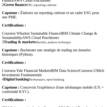
Finance
AWS Cloud Practitioner
2
Green finance
ESG, reporting carbone
Capstone :
Élaborer un reporting carbone et un cadre ESG pour
une PME.
Certifications :
Coursera Wharton Sustainable Finance
IBM Climate Change &
Sustainability
AWS Cloud Practitioner
3
Trading & markets
Marchés, analyse technique
Capstone :
Backtester une stratégie de trading sur données
historiques (Python).
Certifications :
Coursera Yale Financial Markets
IBM Data Science
Coursera UMich
Investments Fundamentals
4
Digital banking
Neobanques, open banking
Capstone :
Concevoir l'expérience d'une néobanque mobile (UX +
conformité KYC).
Certifications :