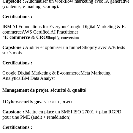
Capstone :
Automatiser un workflow marketing avec IA générative
(contenus, e-mailing, scoring).
Certifications :
IBM AI Foundations for Everyone
Google Digital Marketing & E-
commerce
AWS Certified AI Practitioner
4
E-commerce & CRO
Shopify, conversion
Capstone :
Auditer et optimiser un funnel Shopify avec A/B tests
sur 3 mois.
Certifications :
Google Digital Marketing & E-commerce
Meta Marketing
Analytics
IBM Data Analyst
Management de projet, sécurité & qualité
1
Cybersecurity gov.
ISO 27001, RGPD
Capstone :
Mettre en place un SMSI ISO 27001 + plan RGPD
pour une PME (audit + remédiation).
Certifications :