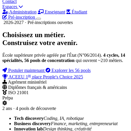
Contact
Espaces
Administration
Enseignant
Étudiant
Pré-inscription
2026-2027 · Pré-inscriptions ouvertes
Choisissez un métier.
Construisez
votre avenir.
École supérieure privée agréée par l'État (N°06/2014).
4 cycles, 14
spécialités, 56 pools de concentration
qui ouvrent ~210 métiers.
Postuler maintenant
Explorer les 56 pools
re
ACEEU 1
place People's Choice 2025
Agrément ministériel
Diplômes français & américains
ISO 21001
Prépa
2 ans · 4 pools de découverte
Tech discovery
Coding, IA, robotique
Business discovery
Finance, marketing, entrepreneuriat
Innovation lab
Design thinking, créativité