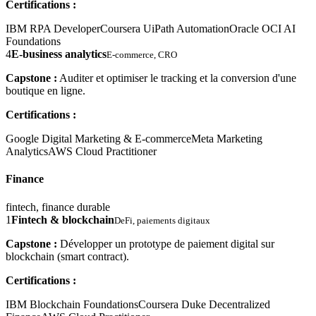
Certifications :
IBM RPA Developer
Coursera UiPath Automation
Oracle OCI AI
Foundations
4
E-business analytics
E-commerce, CRO
Capstone :
Auditer et optimiser le tracking et la conversion d'une
boutique en ligne.
Certifications :
Google Digital Marketing & E-commerce
Meta Marketing
Analytics
AWS Cloud Practitioner
Finance
fintech, finance durable
1
Fintech & blockchain
DeFi, paiements digitaux
Capstone :
Développer un prototype de paiement digital sur
blockchain (smart contract).
Certifications :
IBM Blockchain Foundations
Coursera Duke Decentralized