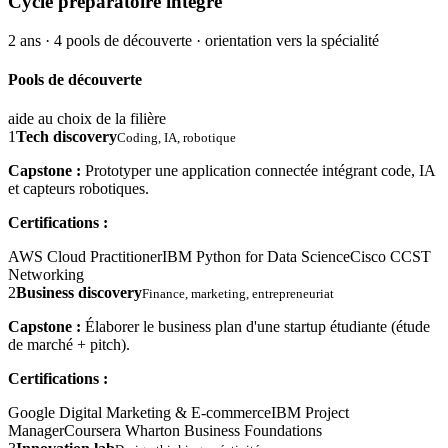
Cycle préparatoire intégré
2 ans · 4 pools de découverte · orientation vers la spécialité
Pools de découverte
aide au choix de la filière
1
Tech discovery
Coding, IA, robotique
Capstone :
Prototyper une application connectée intégrant code, IA
et capteurs robotiques.
Certifications :
AWS Cloud Practitioner
IBM Python for Data Science
Cisco CCST
Networking
2
Business discovery
Finance, marketing, entrepreneuriat
Capstone :
Élaborer le business plan d'une startup étudiante (étude
de marché + pitch).
Certifications :
Google Digital Marketing & E-commerce
IBM Project
Manager
Coursera Wharton Business Foundations