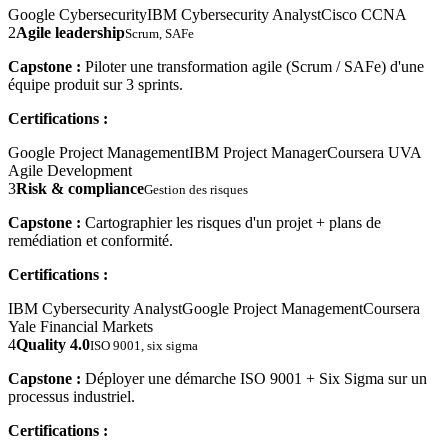
Google Cybersecurity
IBM Cybersecurity Analyst
Cisco CCNA
2
Agile leadership
Scrum, SAFe
Capstone :
Piloter une transformation agile (Scrum / SAFe) d'une
équipe produit sur 3 sprints.
Certifications :
Google Project Management
IBM Project Manager
Coursera UVA
Agile Development
3
Risk & compliance
Gestion des risques
Capstone :
Cartographier les risques d'un projet + plans de
remédiation et conformité.
Certifications :
IBM Cybersecurity Analyst
Google Project Management
Coursera
Yale Financial Markets
4
Quality 4.0
ISO 9001, six sigma
Capstone :
Déployer une démarche ISO 9001 + Six Sigma sur un
processus industriel.
Certifications :