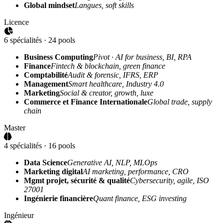
Global mindset
Langues, soft skills
Licence
6 spécialités · 24 pools
Business Computing
Pivot · AI for business, BI, RPA
Finance
Fintech & blockchain, green finance
Comptabilité
Audit & forensic, IFRS, ERP
Management
Smart healthcare, Industry 4.0
Marketing
Social & creator, growth, luxe
Commerce et Finance Internationale
Global trade, supply
chain
Master
4 spécialités · 16 pools
Data Science
Generative AI, NLP, MLOps
Marketing digital
AI marketing, performance, CRO
Mgmt projet, sécurité & qualité
Cybersecurity, agile, ISO
27001
Ingénierie financière
Quant finance, ESG investing
Ingénieur