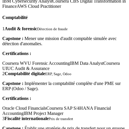
IBM Cybersecurity Analyst
Coursera CBS Digital Transformation in
Finance
AWS Cloud Practitioner
Comptabilité
1
Audit & forensic
Détection de fraude
Capstone :
Mener une mission d'audit comptable simulée avec
détection d'anomalies.
Certifications :
Coursera WVU Forensic Accounting
IBM Data Analyst
Coursera
UIUC Audit & Assurance
2
Comptabilité digitale
ERP, Sage, Odoo
Capstone :
Implémenter la comptabilité complète d'une PME sur
ERP (Odoo / Sage).
Certifications :
Oracle Cloud Financials
Coursera SAP S/4HANA Financial
Accounting
IBM Project Manager
3
Fiscalité internationale
Prix de transfert
Capstone :
Établir une stratégie de prix de transfert pour un groupe