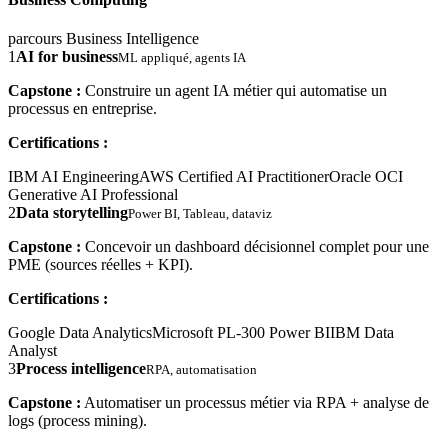
parcours Business Intelligence
1
AI for business
ML appliqué, agents IA
Capstone :
Construire un agent IA métier qui automatise un
processus en entreprise.
Certifications :
IBM AI Engineering
AWS Certified AI Practitioner
Oracle OCI
Generative AI Professional
2
Data storytelling
Power BI, Tableau, dataviz
Capstone :
Concevoir un dashboard décisionnel complet pour une
PME (sources réelles + KPI).
Certifications :
Google Data Analytics
Microsoft PL-300 Power BI
IBM Data
Analyst
3
Process intelligence
RPA, automatisation
Capstone :
Automatiser un processus métier via RPA + analyse de
logs (process mining).