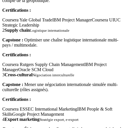
compte de la géopolitique.
Certifications :
Coursera Yale Global Trade
IBM Project Manager
Coursera UIUC
Strategic Leadership
2
Supply chain
Logistique internationale
Capstone :
Optimiser une chaîne logistique internationale multi-
pays / multimodale.
Certifications :
Coursera Rutgers Supply Chain Management
IBM Project
Manager
Oracle SCM Cloud
3
Cross-cultural
Négociation interculturelle
Capstone :
Mener une négociation internationale simulée multi-
culturelle (rôles assignés).
Certifications :
Coursera ESSEC International Marketing
IBM People & Soft
Skills
Google Project Management
4
Export marketing
Stratégie export, e-export