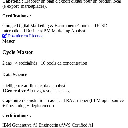
Capstone :
Élaborer un plan d'export digital pour un produit local
(e-export, marketplaces).
Certifications :
Google Digital Marketing & E-commerce
Coursera UCSD
International Business
IBM Marketing Analyst
Postuler en Licence
Master
Cycle Master
2 ans · 4 spécialités · 16 pools de concentration
Data Science
intelligence artificielle, data analyst
1
Generative AI
LLMs, RAG, fine-tuning
Capstone :
Construire un assistant RAG métier (LLM open-source
+ fine-tuning + déploiement).
Certifications :
IBM Generative AI Engineering
AWS Certified AI