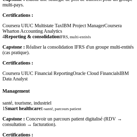
multi-pays.
Certifications :
Coursera UIUC Multistate Tax
IBM Project Manager
Coursera
Wharton Accounting Analytics
4
Reporting & consolidation
IFRS, multi-entités
Capstone :
Réaliser la consolidation IFRS d'un groupe multi-entités
(cas pratique).
Certifications :
Coursera UIUC Financial Reporting
Oracle Cloud Financials
IBM
Data Analyst
Management
santé, tourisme, industriel
1
Smart healthcare
E-santé, parcours patient
Capstone :
Concevoir un parcours patient digitalisé (RDV →
consultation → facturation).
Certifications :