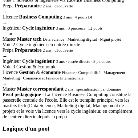
Voie 1
Sciences & ingénierie via Licence Business Computing
Prépa
Préparatoire
2 ans · découverte
→
Licence
Business Computing
3 ans · 4 pools BI
→
Ingénieur
Cycle ingénieur
3 ans · 3 parcours · 12 pools
— ou —
Master
Master tech
Data Science · Marketing digital · Mgmt projet
Voie 2
Cycle ingénieur en entrée directe
Prépa
Préparatoire
2 ans · découverte
→
Ingénieur
Cycle ingénieur
3 ans · entrée directe · 3 parcours
Voie 3
Gestion & économie
Licence
Gestion & économie
Finance · Comptabilité · Management ·
Marketing · Commerce et Finance Internationale
→
Master
Master correspondant
2 ans · spécialisation par domaine
Pivot pédagogique
· La Licence Business Computing constitue la
passerelle centrale de l'école. Elle est le tremplin principal vers les
masters tech (Data Science, Marketing digital, Management de
projet) et la voie via licence vers le cycle ingénieur, en complément
de l'entrée directe depuis la prépa.
Logique d'un pool