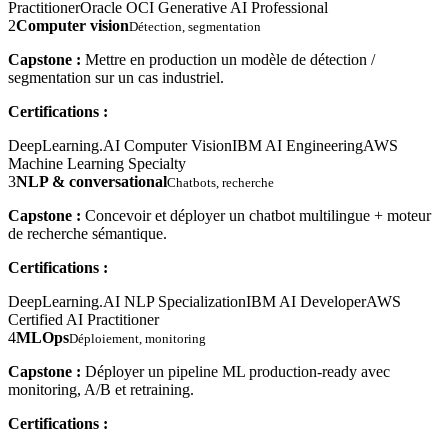
Practitioner
Oracle OCI Generative AI Professional
2
Computer vision
Détection, segmentation
Capstone :
Mettre en production un modèle de détection /
segmentation sur un cas industriel.
Certifications :
DeepLearning.AI Computer Vision
IBM AI Engineering
AWS
Machine Learning Specialty
3
NLP & conversational
Chatbots, recherche
Capstone :
Concevoir et déployer un chatbot multilingue + moteur
de recherche sémantique.
Certifications :
DeepLearning.AI NLP Specialization
IBM AI Developer
AWS
Certified AI Practitioner
4
MLOps
Déploiement, monitoring
Capstone :
Déployer un pipeline ML production-ready avec
monitoring, A/B et retraining.
Certifications :