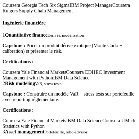
Coursera Georgia Tech Six Sigma
IBM Project Manager
Coursera
Rutgers Supply Chain Management
Ingénierie financière
1
Quantitative finance
Dérivés, modélisation
Capstone :
Pricer un produit dérivé exotique (Monte Carlo +
calibration) et présenter le risk.
Certifications :
Coursera Yale Financial Markets
Coursera EDHEC Investment
Management with Python
IBM Data Science
2
Risk modeling
VaR, stress tests
Capstone :
Construire un modèle VaR + stress tests sur portefeuille
avec reporting réglementaire.
Certifications :
Coursera Yale Financial Markets
IBM Data Science
Coursera UMich
Statistics with Python
3
Asset management
Portefeuille, robo-advisor