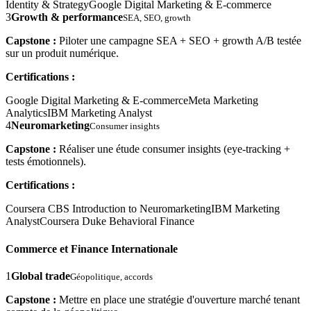
Identity & Strategy
Google Digital Marketing & E-commerce
3
Growth & performance
SEA, SEO, growth
Capstone :
Piloter une campagne SEA + SEO + growth A/B testée
sur un produit numérique.
Certifications :
Google Digital Marketing & E-commerce
Meta Marketing
Analytics
IBM Marketing Analyst
4
Neuromarketing
Consumer insights
Capstone :
Réaliser une étude consumer insights (eye-tracking +
tests émotionnels).
Certifications :
Coursera CBS Introduction to Neuromarketing
IBM Marketing
Analyst
Coursera Duke Behavioral Finance
Commerce et Finance Internationale
1
Global trade
Géopolitique, accords
Capstone :
Mettre en place une stratégie d'ouverture marché tenant