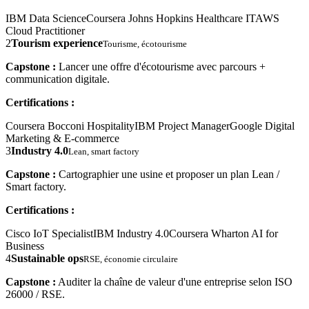
IBM Data Science
Coursera Johns Hopkins Healthcare IT
AWS
Cloud Practitioner
2
Tourism experience
Tourisme, écotourisme
Capstone :
Lancer une offre d'écotourisme avec parcours +
communication digitale.
Certifications :
Coursera Bocconi Hospitality
IBM Project Manager
Google Digital
Marketing & E-commerce
3
Industry 4.0
Lean, smart factory
Capstone :
Cartographier une usine et proposer un plan Lean /
Smart factory.
Certifications :
Cisco IoT Specialist
IBM Industry 4.0
Coursera Wharton AI for
Business
4
Sustainable ops
RSE, économie circulaire
Capstone :
Auditer la chaîne de valeur d'une entreprise selon ISO
26000 / RSE.