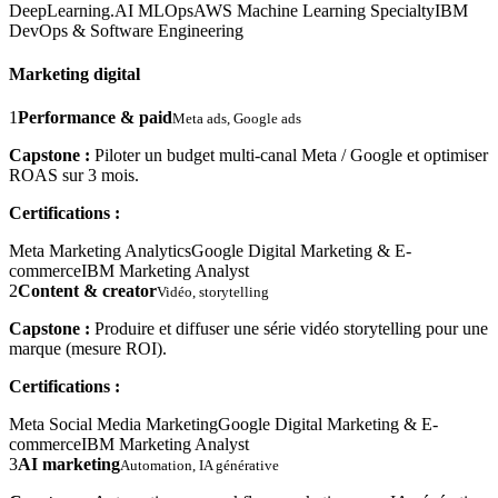
DeepLearning.AI MLOps
AWS Machine Learning Specialty
IBM
DevOps & Software Engineering
Marketing digital
1
Performance & paid
Meta ads, Google ads
Capstone :
Piloter un budget multi-canal Meta / Google et optimiser
ROAS sur 3 mois.
Certifications :
Meta Marketing Analytics
Google Digital Marketing & E-
commerce
IBM Marketing Analyst
2
Content & creator
Vidéo, storytelling
Capstone :
Produire et diffuser une série vidéo storytelling pour une
marque (mesure ROI).
Certifications :
Meta Social Media Marketing
Google Digital Marketing & E-
commerce
IBM Marketing Analyst
3
AI marketing
Automation, IA générative