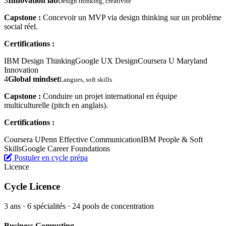
3
Innovation lab
Design thinking, créativité
Capstone :
Concevoir un MVP via design thinking sur un problème
social réel.
Certifications :
IBM Design Thinking
Google UX Design
Coursera U Maryland
Innovation
4
Global mindset
Langues, soft skills
Capstone :
Conduire un projet international en équipe
multiculturelle (pitch en anglais).
Certifications :
Coursera UPenn Effective Communication
IBM People & Soft
Skills
Google Career Foundations
Postuler en cycle prépa
Licence
Cycle Licence
3 ans · 6 spécialités · 24 pools de concentration
Business Computing