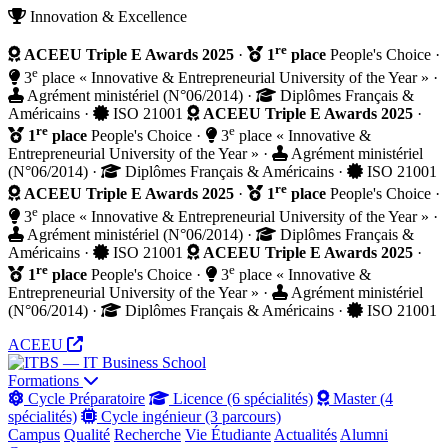
Innovation & Excellence
re
ACEEU Triple E Awards 2025
·
1
place
People's Choice
·
e
3
place « Innovative & Entrepreneurial University of the Year »
·
Agrément ministériel (N°06/2014)
·
Diplômes Français &
Américains
·
ISO 21001
ACEEU Triple E Awards 2025
·
re
e
1
place
People's Choice
·
3
place « Innovative &
Entrepreneurial University of the Year »
·
Agrément ministériel
(N°06/2014)
·
Diplômes Français & Américains
·
ISO 21001
re
ACEEU Triple E Awards 2025
·
1
place
People's Choice
·
e
3
place « Innovative & Entrepreneurial University of the Year »
·
Agrément ministériel (N°06/2014)
·
Diplômes Français &
Américains
·
ISO 21001
ACEEU Triple E Awards 2025
·
re
e
1
place
People's Choice
·
3
place « Innovative &
Entrepreneurial University of the Year »
·
Agrément ministériel
(N°06/2014)
·
Diplômes Français & Américains
·
ISO 21001
ACEEU
Formations
Cycle Préparatoire
Licence (6 spécialités)
Master (4
spécialités)
Cycle ingénieur (3 parcours)
Campus
Qualité
Recherche
Vie Étudiante
Actualités
Alumni