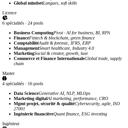
Global mindset
Langues, soft skills
Licence
6 spécialités · 24 pools
Business Computing
Pivot · AI for business, BI, RPA
Finance
Fintech & blockchain, green finance
Comptabilité
Audit & forensic, IFRS, ERP
Management
Smart healthcare, Industry 4.0
Marketing
Social & creator, growth, luxe
Commerce et Finance Internationale
Global trade, supply
chain
Master
4 spécialités · 16 pools
Data Science
Generative AI, NLP, MLOps
Marketing digital
AI marketing, performance, CRO
Mgmt projet, sécurité & qualité
Cybersecurity, agile, ISO
27001
Ingénierie financière
Quant finance, ESG investing
Ingénieur