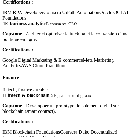
Certifications :
IBM RPA Developer
Coursera UiPath Automation
Oracle OCI AI
Foundations
4
E-business analytics
E-commerce, CRO
Capstone :
Auditer et optimiser le tracking et la conversion d'une
boutique en ligne.
Certifications :
Google Digital Marketing & E-commerce
Meta Marketing
Analytics
AWS Cloud Practitioner
Finance
fintech, finance durable
1
Fintech & blockchain
DeFi, paiements digitaux
Capstone :
Développer un prototype de paiement digital sur
blockchain (smart contract).
Certifications :
IBM Blockchain Foundations
Coursera Duke Decentralized