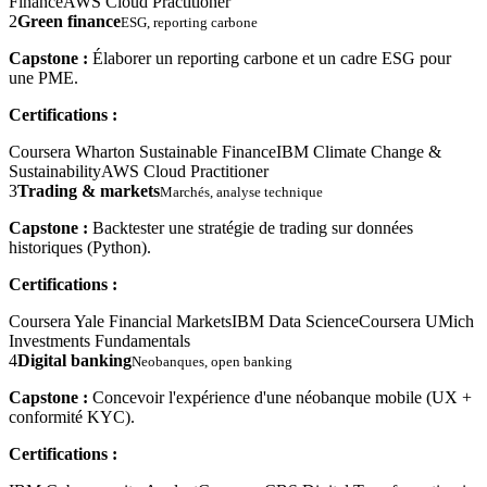
Finance
AWS Cloud Practitioner
2
Green finance
ESG, reporting carbone
Capstone :
Élaborer un reporting carbone et un cadre ESG pour
une PME.
Certifications :
Coursera Wharton Sustainable Finance
IBM Climate Change &
Sustainability
AWS Cloud Practitioner
3
Trading & markets
Marchés, analyse technique
Capstone :
Backtester une stratégie de trading sur données
historiques (Python).
Certifications :
Coursera Yale Financial Markets
IBM Data Science
Coursera UMich
Investments Fundamentals
4
Digital banking
Neobanques, open banking
Capstone :
Concevoir l'expérience d'une néobanque mobile (UX +
conformité KYC).
Certifications :