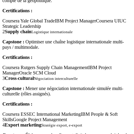
compte de la géopolitique.
Certifications :
Coursera Yale Global Trade
IBM Project Manager
Coursera UIUC
Strategic Leadership
2
Supply chain
Logistique internationale
Capstone :
Optimiser une chaîne logistique internationale multi-
pays / multimodale.
Certifications :
Coursera Rutgers Supply Chain Management
IBM Project
Manager
Oracle SCM Cloud
3
Cross-cultural
Négociation interculturelle
Capstone :
Mener une négociation internationale simulée multi-
culturelle (rôles assignés).
Certifications :
Coursera ESSEC International Marketing
IBM People & Soft
Skills
Google Project Management
4
Export marketing
Stratégie export, e-export