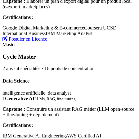
Capstone :
Élaborer un plan d'export digital pour un produit local
(e-export, marketplaces).
Certifications :
Google Digital Marketing & E-commerce
Coursera UCSD
International Business
IBM Marketing Analyst
Postuler en Licence
Master
Cycle Master
2 ans · 4 spécialités · 16 pools de concentration
Data Science
intelligence artificielle, data analyst
1
Generative AI
LLMs, RAG, fine-tuning
Capstone :
Construire un assistant RAG métier (LLM open-source
+ fine-tuning + déploiement).
Certifications :
IBM Generative AI Engineering
AWS Certified AI