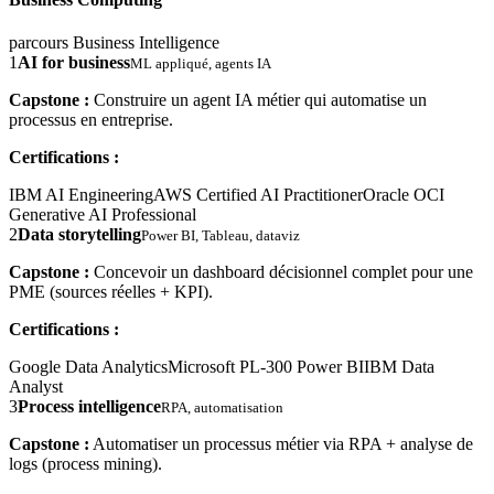
parcours Business Intelligence
1
AI for business
ML appliqué, agents IA
Capstone :
Construire un agent IA métier qui automatise un
processus en entreprise.
Certifications :
IBM AI Engineering
AWS Certified AI Practitioner
Oracle OCI
Generative AI Professional
2
Data storytelling
Power BI, Tableau, dataviz
Capstone :
Concevoir un dashboard décisionnel complet pour une
PME (sources réelles + KPI).
Certifications :
Google Data Analytics
Microsoft PL-300 Power BI
IBM Data
Analyst
3
Process intelligence
RPA, automatisation
Capstone :
Automatiser un processus métier via RPA + analyse de
logs (process mining).