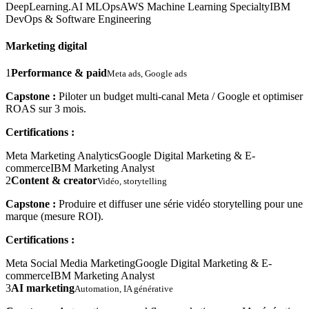
DeepLearning.AI MLOps
AWS Machine Learning Specialty
IBM
DevOps & Software Engineering
Marketing digital
1
Performance & paid
Meta ads, Google ads
Capstone :
Piloter un budget multi-canal Meta / Google et optimiser
ROAS sur 3 mois.
Certifications :
Meta Marketing Analytics
Google Digital Marketing & E-
commerce
IBM Marketing Analyst
2
Content & creator
Vidéo, storytelling
Capstone :
Produire et diffuser une série vidéo storytelling pour une
marque (mesure ROI).
Certifications :
Meta Social Media Marketing
Google Digital Marketing & E-
commerce
IBM Marketing Analyst
3
AI marketing
Automation, IA générative