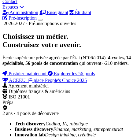
Contact
Espaces
Administration
Enseignant
Étudiant
Pré-inscription
2026-2027 · Pré-inscriptions ouvertes
Choisissez un métier.
Construisez
votre avenir.
École supérieure privée agréée par l'État (N°06/2014).
4 cycles, 14
spécialités, 56 pools de concentration
qui ouvrent ~210 métiers.
Postuler maintenant
Explorer les 56 pools
re
ACEEU 1
place People's Choice 2025
Agrément ministériel
Diplômes français & américains
ISO 21001
Prépa
2 ans · 4 pools de découverte
Tech discovery
Coding, IA, robotique
Business discovery
Finance, marketing, entrepreneuriat
Innovation lab
Design thinking, créativité