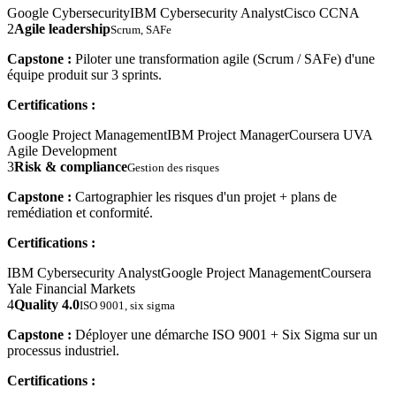
Google Cybersecurity
IBM Cybersecurity Analyst
Cisco CCNA
2
Agile leadership
Scrum, SAFe
Capstone :
Piloter une transformation agile (Scrum / SAFe) d'une
équipe produit sur 3 sprints.
Certifications :
Google Project Management
IBM Project Manager
Coursera UVA
Agile Development
3
Risk & compliance
Gestion des risques
Capstone :
Cartographier les risques d'un projet + plans de
remédiation et conformité.
Certifications :
IBM Cybersecurity Analyst
Google Project Management
Coursera
Yale Financial Markets
4
Quality 4.0
ISO 9001, six sigma
Capstone :
Déployer une démarche ISO 9001 + Six Sigma sur un
processus industriel.
Certifications :