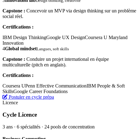
3
Innovation lab
Design thinking, créativité
Capstone :
Concevoir un MVP via design thinking sur un problème
social réel.
Certifications :
IBM Design Thinking
Google UX Design
Coursera U Maryland
Innovation
4
Global mindset
Langues, soft skills
Capstone :
Conduire un projet international en équipe
multiculturelle (pitch en anglais).
Certifications :
Coursera UPenn Effective Communication
IBM People & Soft
Skills
Google Career Foundations
Postuler en cycle prépa
Licence
Cycle Licence
3 ans · 6 spécialités · 24 pools de concentration
Business Computing