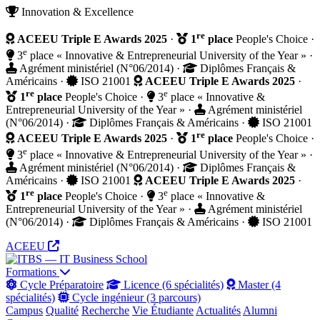
Innovation & Excellence
re
ACEEU Triple E Awards 2025
·
1
place
People's Choice
·
e
3
place « Innovative & Entrepreneurial University of the Year »
·
Agrément ministériel (N°06/2014)
·
Diplômes Français &
Américains
·
ISO 21001
ACEEU Triple E Awards 2025
·
re
e
1
place
People's Choice
·
3
place « Innovative &
Entrepreneurial University of the Year »
·
Agrément ministériel
(N°06/2014)
·
Diplômes Français & Américains
·
ISO 21001
re
ACEEU Triple E Awards 2025
·
1
place
People's Choice
·
e
3
place « Innovative & Entrepreneurial University of the Year »
·
Agrément ministériel (N°06/2014)
·
Diplômes Français &
Américains
·
ISO 21001
ACEEU Triple E Awards 2025
·
re
e
1
place
People's Choice
·
3
place « Innovative &
Entrepreneurial University of the Year »
·
Agrément ministériel
(N°06/2014)
·
Diplômes Français & Américains
·
ISO 21001
ACEEU
Formations
Cycle Préparatoire
Licence (6 spécialités)
Master (4
spécialités)
Cycle ingénieur (3 parcours)
Campus
Qualité
Recherche
Vie Étudiante
Actualités
Alumni