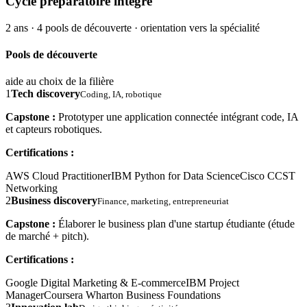
Cycle préparatoire intégré
2 ans · 4 pools de découverte · orientation vers la spécialité
Pools de découverte
aide au choix de la filière
1
Tech discovery
Coding, IA, robotique
Capstone :
Prototyper une application connectée intégrant code, IA
et capteurs robotiques.
Certifications :
AWS Cloud Practitioner
IBM Python for Data Science
Cisco CCST
Networking
2
Business discovery
Finance, marketing, entrepreneuriat
Capstone :
Élaborer le business plan d'une startup étudiante (étude
de marché + pitch).
Certifications :
Google Digital Marketing & E-commerce
IBM Project
Manager
Coursera Wharton Business Foundations