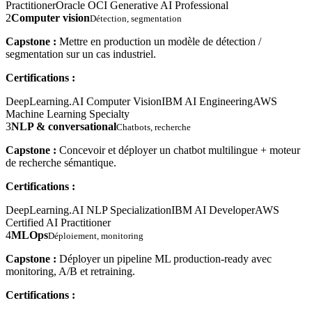
Practitioner
Oracle OCI Generative AI Professional
2
Computer vision
Détection, segmentation
Capstone :
Mettre en production un modèle de détection /
segmentation sur un cas industriel.
Certifications :
DeepLearning.AI Computer Vision
IBM AI Engineering
AWS
Machine Learning Specialty
3
NLP & conversational
Chatbots, recherche
Capstone :
Concevoir et déployer un chatbot multilingue + moteur
de recherche sémantique.
Certifications :
DeepLearning.AI NLP Specialization
IBM AI Developer
AWS
Certified AI Practitioner
4
MLOps
Déploiement, monitoring
Capstone :
Déployer un pipeline ML production-ready avec
monitoring, A/B et retraining.
Certifications :