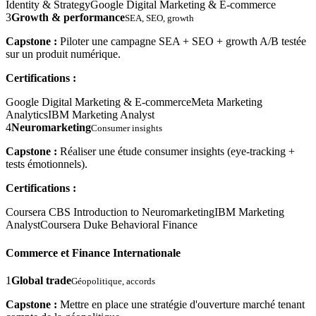
Identity & Strategy
Google Digital Marketing & E-commerce
3
Growth & performance
SEA, SEO, growth
Capstone :
Piloter une campagne SEA + SEO + growth A/B testée
sur un produit numérique.
Certifications :
Google Digital Marketing & E-commerce
Meta Marketing
Analytics
IBM Marketing Analyst
4
Neuromarketing
Consumer insights
Capstone :
Réaliser une étude consumer insights (eye-tracking +
tests émotionnels).
Certifications :
Coursera CBS Introduction to Neuromarketing
IBM Marketing
Analyst
Coursera Duke Behavioral Finance
Commerce et Finance Internationale
1
Global trade
Géopolitique, accords
Capstone :
Mettre en place une stratégie d'ouverture marché tenant