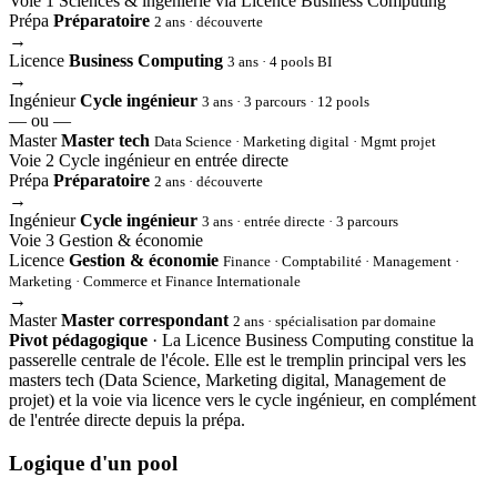
Voie 1
Sciences & ingénierie via Licence Business Computing
Prépa
Préparatoire
2 ans · découverte
→
Licence
Business Computing
3 ans · 4 pools BI
→
Ingénieur
Cycle ingénieur
3 ans · 3 parcours · 12 pools
— ou —
Master
Master tech
Data Science · Marketing digital · Mgmt projet
Voie 2
Cycle ingénieur en entrée directe
Prépa
Préparatoire
2 ans · découverte
→
Ingénieur
Cycle ingénieur
3 ans · entrée directe · 3 parcours
Voie 3
Gestion & économie
Licence
Gestion & économie
Finance · Comptabilité · Management ·
Marketing · Commerce et Finance Internationale
→
Master
Master correspondant
2 ans · spécialisation par domaine
Pivot pédagogique
· La Licence Business Computing constitue la
passerelle centrale de l'école. Elle est le tremplin principal vers les
masters tech (Data Science, Marketing digital, Management de
projet) et la voie via licence vers le cycle ingénieur, en complément
de l'entrée directe depuis la prépa.
Logique d'un pool