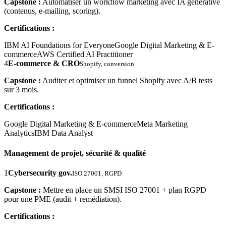
Capstone :
Automatiser un workflow marketing avec IA générative
(contenus, e-mailing, scoring).
Certifications :
IBM AI Foundations for Everyone
Google Digital Marketing & E-
commerce
AWS Certified AI Practitioner
4
E-commerce & CRO
Shopify, conversion
Capstone :
Auditer et optimiser un funnel Shopify avec A/B tests
sur 3 mois.
Certifications :
Google Digital Marketing & E-commerce
Meta Marketing
Analytics
IBM Data Analyst
Management de projet, sécurité & qualité
1
Cybersecurity gov.
ISO 27001, RGPD
Capstone :
Mettre en place un SMSI ISO 27001 + plan RGPD
pour une PME (audit + remédiation).
Certifications :