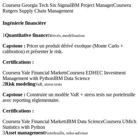
Coursera Georgia Tech Six Sigma
IBM Project Manager
Coursera
Rutgers Supply Chain Management
Ingénierie financière
1
Quantitative finance
Dérivés, modélisation
Capstone :
Pricer un produit dérivé exotique (Monte Carlo +
calibration) et présenter le risk.
Certifications :
Coursera Yale Financial Markets
Coursera EDHEC Investment
Management with Python
IBM Data Science
2
Risk modeling
VaR, stress tests
Capstone :
Construire un modèle VaR + stress tests sur portefeuille
avec reporting réglementaire.
Certifications :
Coursera Yale Financial Markets
IBM Data Science
Coursera UMich
Statistics with Python
3
Asset management
Portefeuille, robo-advisor