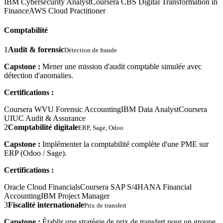
IBM Cybersecurity Analyst
Coursera CBS Digital Transformation in
Finance
AWS Cloud Practitioner
Comptabilité
1
Audit & forensic
Détection de fraude
Capstone :
Mener une mission d'audit comptable simulée avec
détection d'anomalies.
Certifications :
Coursera WVU Forensic Accounting
IBM Data Analyst
Coursera
UIUC Audit & Assurance
2
Comptabilité digitale
ERP, Sage, Odoo
Capstone :
Implémenter la comptabilité complète d'une PME sur
ERP (Odoo / Sage).
Certifications :
Oracle Cloud Financials
Coursera SAP S/4HANA Financial
Accounting
IBM Project Manager
3
Fiscalité internationale
Prix de transfert
Capstone :
Établir une stratégie de prix de transfert pour un groupe