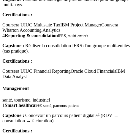
multi-pays.
Certifications :
Coursera UIUC Multistate Tax
IBM Project Manager
Coursera
Wharton Accounting Analytics
4
Reporting & consolidation
IFRS, multi-entités
Capstone :
Réaliser la consolidation IFRS d'un groupe multi-entités
(cas pratique).
Certifications :
Coursera UIUC Financial Reporting
Oracle Cloud Financials
IBM
Data Analyst
Management
santé, tourisme, industriel
1
Smart healthcare
E-santé, parcours patient
Capstone :
Concevoir un parcours patient digitalisé (RDV →
consultation → facturation).
Certifications :