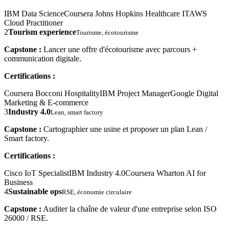
IBM Data Science
Coursera Johns Hopkins Healthcare IT
AWS
Cloud Practitioner
2
Tourism experience
Tourisme, écotourisme
Capstone :
Lancer une offre d'écotourisme avec parcours +
communication digitale.
Certifications :
Coursera Bocconi Hospitality
IBM Project Manager
Google Digital
Marketing & E-commerce
3
Industry 4.0
Lean, smart factory
Capstone :
Cartographier une usine et proposer un plan Lean /
Smart factory.
Certifications :
Cisco IoT Specialist
IBM Industry 4.0
Coursera Wharton AI for
Business
4
Sustainable ops
RSE, économie circulaire
Capstone :
Auditer la chaîne de valeur d'une entreprise selon ISO
26000 / RSE.